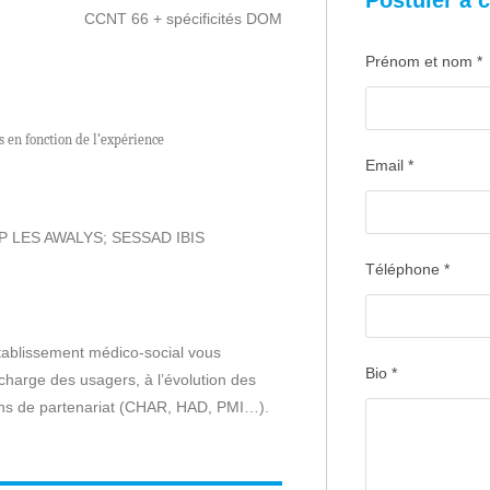
Postuler à c
CCNT 66 + spécificités DOM
Prénom et nom
*
s en fonction de l’expérience
Email
*
 LES AWALYS; SESSAD IBIS
Téléphone
*
établissement médico-social vous
Bio
*
 charge des usagers, à l’évolution des
ons de partenariat (CHAR, HAD, PMI…).