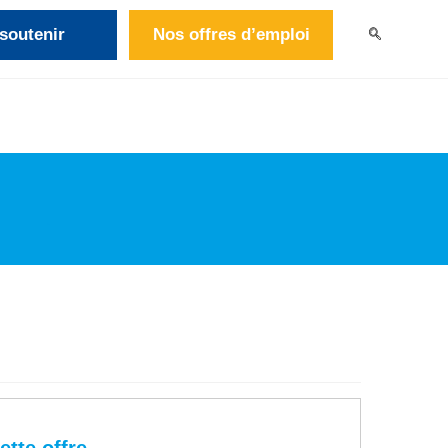
soutenir
Nos offres d’emploi
>
Médecin Pédiatre (H/F) – CAYENNE