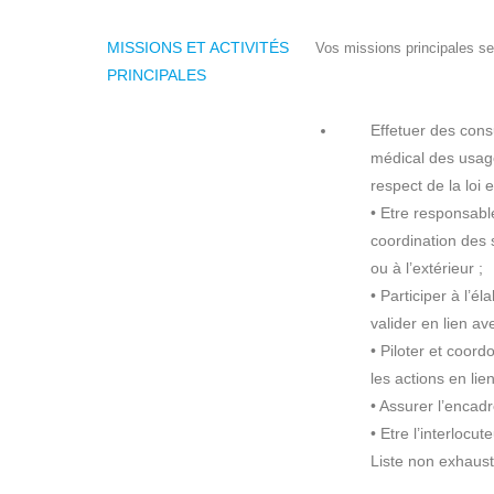
MISSIONS ET ACTIVITÉS
Vos missions principales se
PRINCIPALES
Effetuer des consu
médical des usage
respect de la loi 
• Etre responsable
coordination des 
ou à l’extérieur ;
• Participer à l’él
valider en lien av
• Piloter et coord
les actions en lie
• Assurer l’encad
• Etre l’interlocut
Liste non exhaust