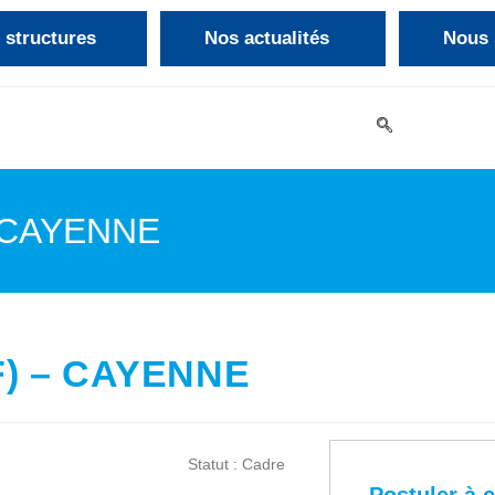
 structures
Nos actualités
Nous 
Nos offres d’emploi
– CAYENNE
/F) – CAYENNE
Statut : Cadre