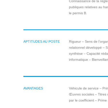
Connaissance de la régle
publiques relatives au ha
le permis B.
APTITUDES AU POSTE
Rigueur – Sens de l’organ
relationnel développé – Se
synthèse – Capacité rédact
informatique – Bienveillan
AVANTAGES
Véhicule de service – Pri
Œuvres sociales – Titres d
par le coefficient – Prime d