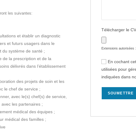
ront les suivantes:
Télécharger le C
ltations et établir un diagnostic
rs et futurs usagers dans le
Extensions autorisées : 
et du système de santé ;
 de la prescription et de la
En cochant cet
soins délivrés dans l’établissement
utilisées pour gé
indiquées dans n
aboration des projets de soin et les
ec le chef de service ;
onner, avec le(s) chef(s) de service,
n avec les partenaires ;
rement médical des équipes ;
eur médical des familles ;
ive