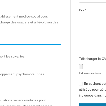
Bio
*
établissement médico-social vous
 charge des usagers et à l’évolution des
ront les suivantes:
Télécharger le C
Extensions autorisées : 
eloppement psychomoteur des
En cochant cet
utilisées pour gé
indiquées dans n
ulations sensori-motrices pour
ent vers un développement corporel