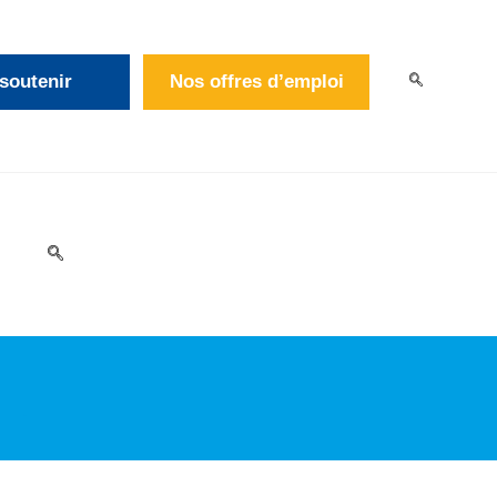
soutenir
Nos offres d’emploi
>
PSYCHOMOTRICIEN – ( H/F) – ROURA