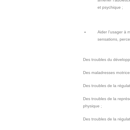
et psychique ;
Aider l’usager à 
sensations, percep
Des troubles du dévelop
Des maladresses motrices
Des troubles de la régulat
Des troubles de la représ
physique ;
Des troubles de la régulat