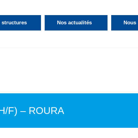
 structures
Nos actualités
Nous 
Nous soutenir
Nos offres d’emploi
H/F) – ROURA