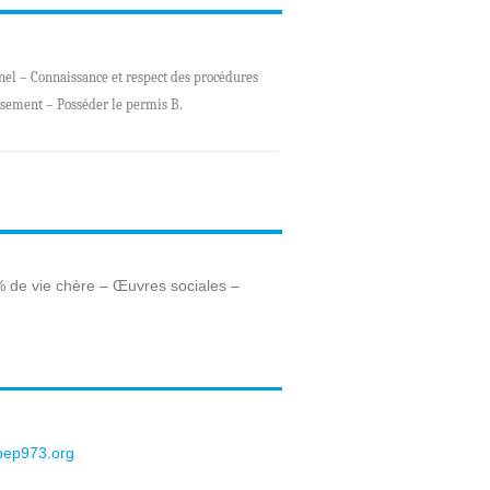
nel – Connaissance et respect des procédures
ssement – Posséder le permis B.
% de vie chère – Œuvres sociales –
pep973.org