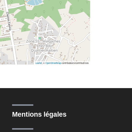
Leaflet
, ©
OpenStreetMap
contributeurs/contributrices
Mentions légales