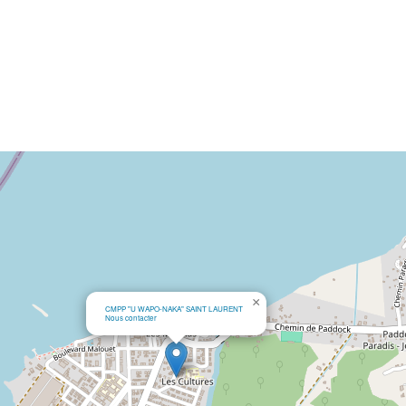
×
CMPP "U WAPO-NAKA" SAINT LAURENT
Nous contacter