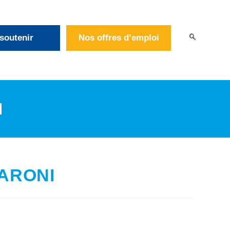
soutenir
Nos offres d’emploi
I
CMPP « U WAPO-NAKA » SAINT LAURENT DU MARONI
MARONI