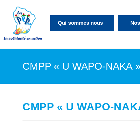
Qui sommes nous
Nos
CMPP « U WAPO-NAKA 
CMPP « U WAPO-NAK