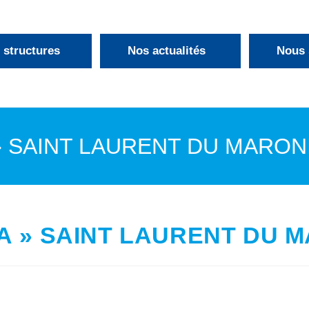
 structures
Nos actualités
Nous 
» SAINT LAURENT DU MARON
>
Structures
>
A » SAINT LAURENT DU 