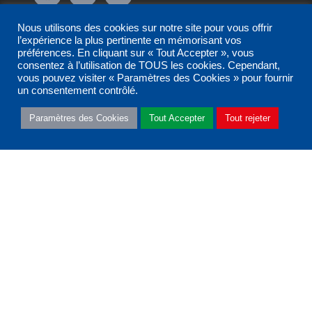
Nous utilisons des cookies sur notre site pour vous offrir
l’expérience la plus pertinente en mémorisant vos
Nous contacter
préférences. En cliquant sur « Tout Accepter », vous
consentez à l’utilisation de TOUS les cookies. Cependant,
vous pouvez visiter « Paramètres des Cookies » pour fournir
un consentement contrôlé.
Nos partenaires
Paramètres des Cookies
Tout Accepter
Tout rejeter
Nous rejoindre
Glossaire
Mentions légales