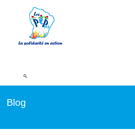
Blog
>
Non classé
>
Bilan du DUO DAY Les P